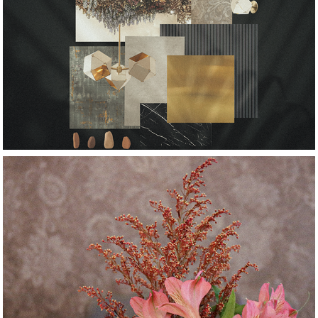
2022
Project : Midnight 
Dream
2021
Project : Love of 
Fantasia